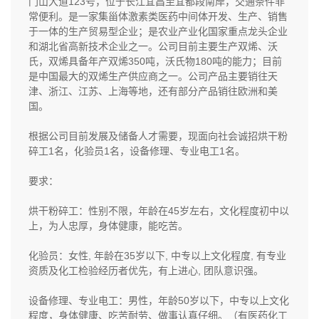
门山大道123号，位于长江宜昌至宜都段南岸，交通条件非
常便利。是一家集甾体激素类医药中间体开发、生产、销售
于一体的生产贸易型企业；是农业产业化国家重点龙头企业
和湖北省高新技术企业之一。公司目前主要生产双烯、沃
氏，双烯具备年产双烯350吨，沃氏物180吨的能力；目前
是中国最大的双烯生产供应商之一。公司产品主要销往天
津、浙江、江苏、上海等地，还有部分产品销往欧洲和美
国。
根据公司目前发展及储备人才需要，现面向社会诚招烘干粉
碎工1名，化验员1名，设备修理、专业电工1名。
要求：
烘干粉碎工：性别不限，年龄在45岁左右，文化程度初中以
上，为人忠厚，身体健康，能吃苦。
化验员：女性, 年龄在35岁以下, 中专以上文化程度, 有专业
资质及化工检验经历者优先，有上进心, 团队意识强。
设备修理、专业电工：男性，年龄50岁以下，中专以上文化
程度，身体健康、吃苦耐劳、做事认真仔细。（有医药化工